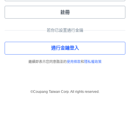
註冊
若你已設置通行金鑰
通行金鑰登入
繼續即表示您同意酷澎的
使用條款
和
隱私權政策
©Coupang Taiwan Corp. All rights reserved.