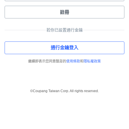
註冊
若你已設置通行金鑰
通行金鑰登入
繼續即表示您同意酷澎的
使用條款
和
隱私權政策
©Coupang Taiwan Corp. All rights reserved.