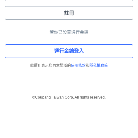
註冊
若你已設置通行金鑰
通行金鑰登入
繼續即表示您同意酷澎的
使用條款
和
隱私權政策
©Coupang Taiwan Corp. All rights reserved.