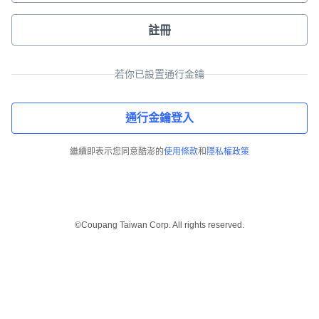
註冊
若你已設置通行金鑰
通行金鑰登入
繼續即表示您同意酷澎的
使用條款
和
隱私權政策
©Coupang Taiwan Corp. All rights reserved.