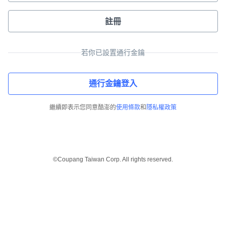
註冊
若你已設置通行金鑰
通行金鑰登入
繼續即表示您同意酷澎的
使用條款
和
隱私權政策
©Coupang Taiwan Corp. All rights reserved.