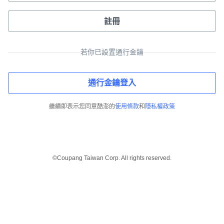
註冊
若你已設置通行金鑰
通行金鑰登入
繼續即表示您同意酷澎的
使用條款
和
隱私權政策
©Coupang Taiwan Corp. All rights reserved.