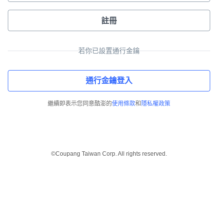
註冊
若你已設置通行金鑰
通行金鑰登入
繼續即表示您同意酷澎的
使用條款
和
隱私權政策
©Coupang Taiwan Corp. All rights reserved.