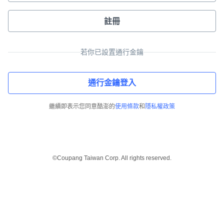
註冊
若你已設置通行金鑰
通行金鑰登入
繼續即表示您同意酷澎的
使用條款
和
隱私權政策
©Coupang Taiwan Corp. All rights reserved.