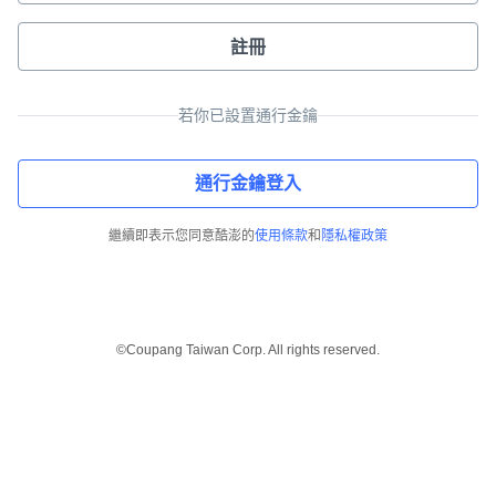
註冊
若你已設置通行金鑰
通行金鑰登入
繼續即表示您同意酷澎的
使用條款
和
隱私權政策
©Coupang Taiwan Corp. All rights reserved.