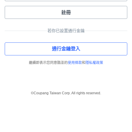
註冊
若你已設置通行金鑰
通行金鑰登入
繼續即表示您同意酷澎的
使用條款
和
隱私權政策
©Coupang Taiwan Corp. All rights reserved.