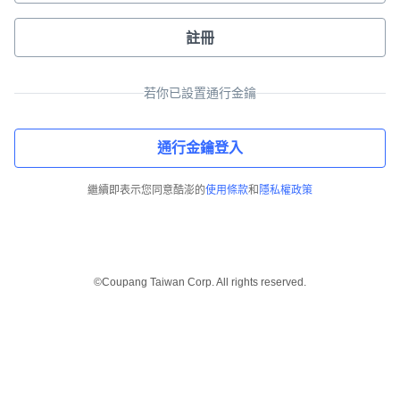
註冊
若你已設置通行金鑰
通行金鑰登入
繼續即表示您同意酷澎的
使用條款
和
隱私權政策
©Coupang Taiwan Corp. All rights reserved.