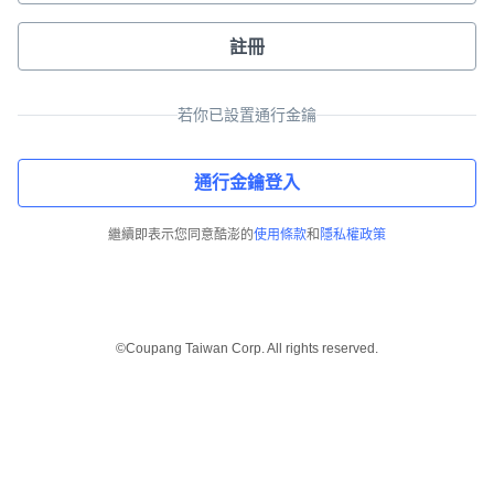
註冊
若你已設置通行金鑰
通行金鑰登入
繼續即表示您同意酷澎的
使用條款
和
隱私權政策
©Coupang Taiwan Corp. All rights reserved.