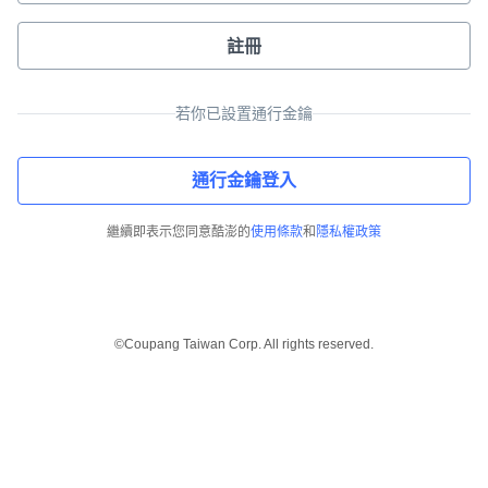
註冊
若你已設置通行金鑰
通行金鑰登入
繼續即表示您同意酷澎的
使用條款
和
隱私權政策
©Coupang Taiwan Corp. All rights reserved.