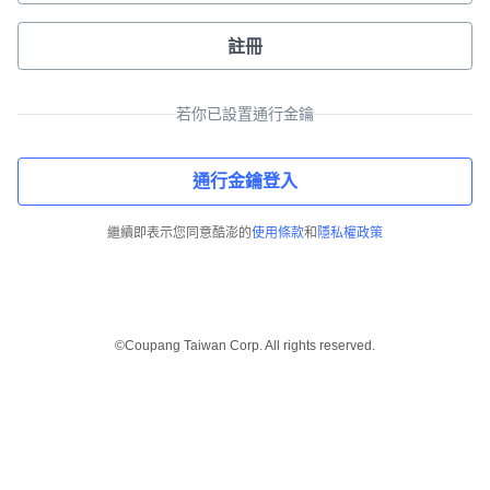
註冊
若你已設置通行金鑰
通行金鑰登入
繼續即表示您同意酷澎的
使用條款
和
隱私權政策
©Coupang Taiwan Corp. All rights reserved.