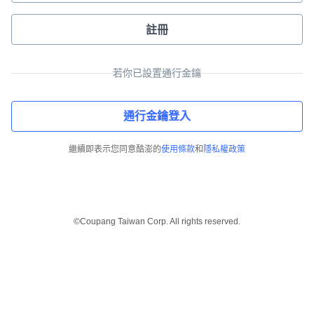
註冊
若你已設置通行金鑰
通行金鑰登入
繼續即表示您同意酷澎的
使用條款
和
隱私權政策
©Coupang Taiwan Corp. All rights reserved.