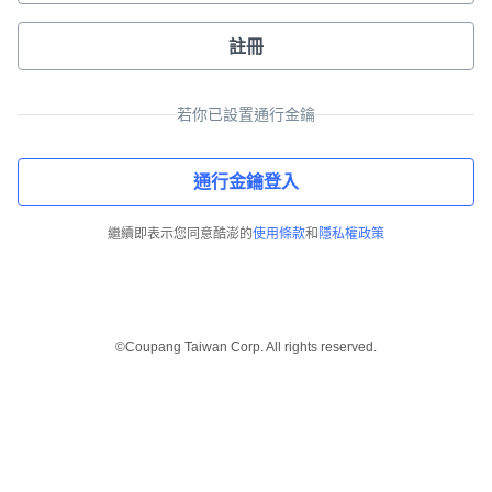
註冊
若你已設置通行金鑰
通行金鑰登入
繼續即表示您同意酷澎的
使用條款
和
隱私權政策
©Coupang Taiwan Corp. All rights reserved.