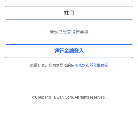
註冊
若你已設置通行金鑰
通行金鑰登入
繼續即表示您同意酷澎的
使用條款
和
隱私權政策
©Coupang Taiwan Corp. All rights reserved.