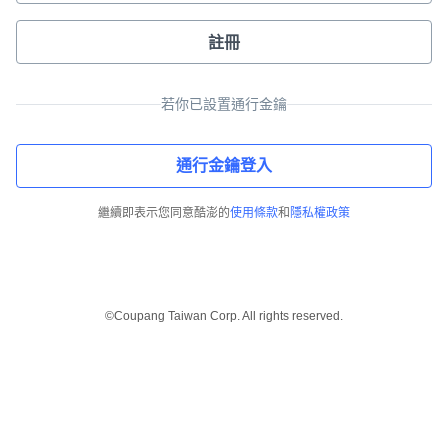
註冊
若你已設置通行金鑰
通行金鑰登入
繼續即表示您同意酷澎的
使用條款
和
隱私權政策
©Coupang Taiwan Corp. All rights reserved.