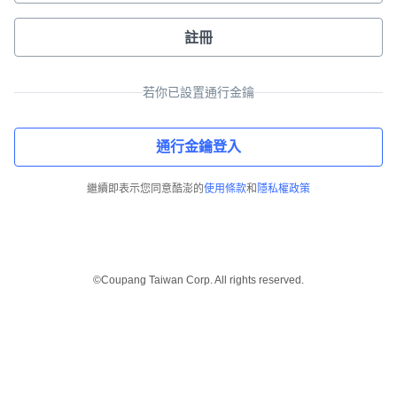
註冊
若你已設置通行金鑰
通行金鑰登入
繼續即表示您同意酷澎的
使用條款
和
隱私權政策
©Coupang Taiwan Corp. All rights reserved.