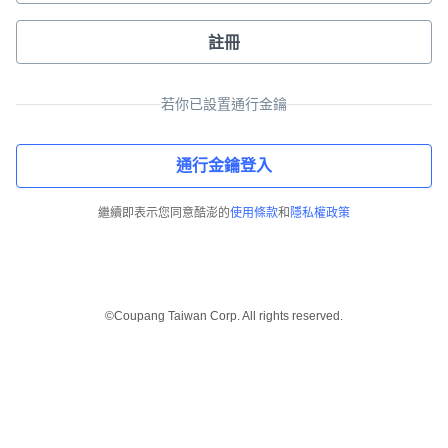
註冊
若你已設置通行金鑰
通行金鑰登入
繼續即表示您同意酷澎的
使用條款
和
隱私權政策
©Coupang Taiwan Corp. All rights reserved.