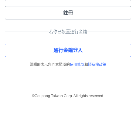
註冊
若你已設置通行金鑰
通行金鑰登入
繼續即表示您同意酷澎的
使用條款
和
隱私權政策
©Coupang Taiwan Corp. All rights reserved.