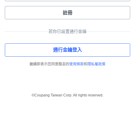
註冊
若你已設置通行金鑰
通行金鑰登入
繼續即表示您同意酷澎的
使用條款
和
隱私權政策
©Coupang Taiwan Corp. All rights reserved.