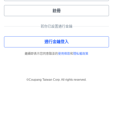
註冊
若你已設置通行金鑰
通行金鑰登入
繼續即表示您同意酷澎的
使用條款
和
隱私權政策
©Coupang Taiwan Corp. All rights reserved.