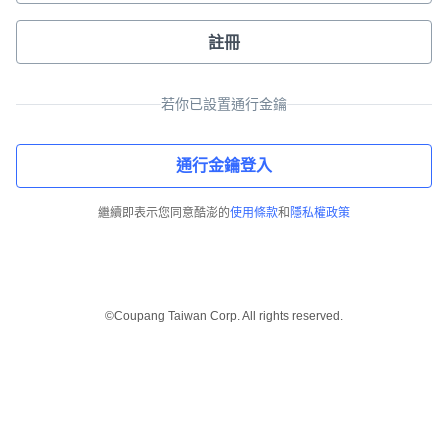
註冊
若你已設置通行金鑰
通行金鑰登入
繼續即表示您同意酷澎的
使用條款
和
隱私權政策
©Coupang Taiwan Corp. All rights reserved.