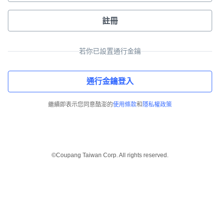
註冊
若你已設置通行金鑰
通行金鑰登入
繼續即表示您同意酷澎的
使用條款
和
隱私權政策
©Coupang Taiwan Corp. All rights reserved.