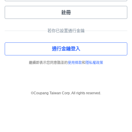
註冊
若你已設置通行金鑰
通行金鑰登入
繼續即表示您同意酷澎的
使用條款
和
隱私權政策
©Coupang Taiwan Corp. All rights reserved.