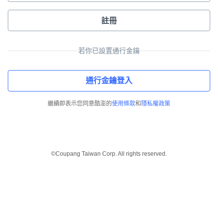
註冊
若你已設置通行金鑰
通行金鑰登入
繼續即表示您同意酷澎的
使用條款
和
隱私權政策
©Coupang Taiwan Corp. All rights reserved.