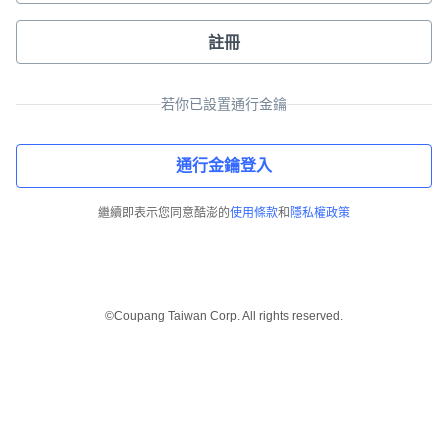
註冊
若你已設置通行金鑰
通行金鑰登入
繼續即表示您同意酷澎的
使用條款
和
隱私權政策
©Coupang Taiwan Corp. All rights reserved.