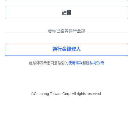
註冊
若你已設置通行金鑰
通行金鑰登入
繼續即表示您同意酷澎的
使用條款
和
隱私權政策
©Coupang Taiwan Corp. All rights reserved.