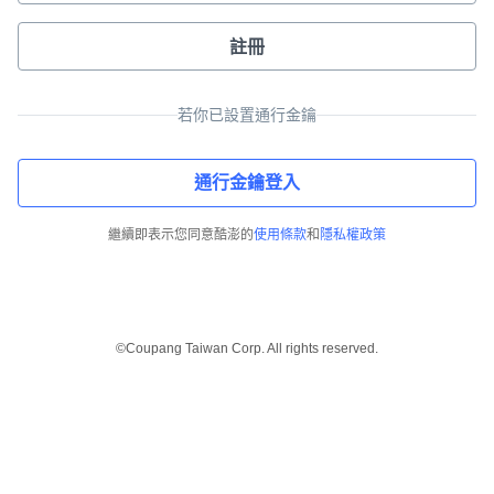
註冊
若你已設置通行金鑰
通行金鑰登入
繼續即表示您同意酷澎的
使用條款
和
隱私權政策
©Coupang Taiwan Corp. All rights reserved.