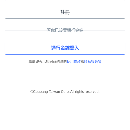
註冊
若你已設置通行金鑰
通行金鑰登入
繼續即表示您同意酷澎的
使用條款
和
隱私權政策
©Coupang Taiwan Corp. All rights reserved.