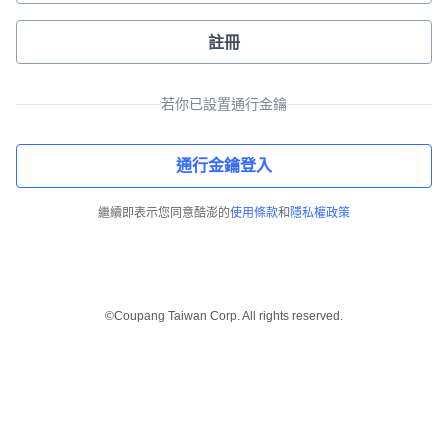
註冊
若你已設置通行金鑰
通行金鑰登入
繼續即表示您同意酷澎的
使用條款
和
隱私權政策
©Coupang Taiwan Corp. All rights reserved.