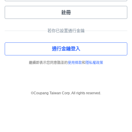
註冊
若你已設置通行金鑰
通行金鑰登入
繼續即表示您同意酷澎的
使用條款
和
隱私權政策
©Coupang Taiwan Corp. All rights reserved.