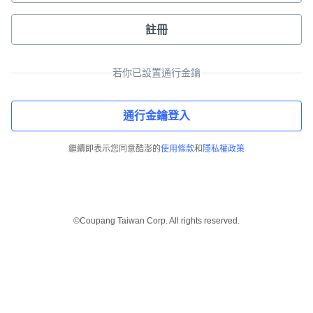
註冊
若你已設置通行金鑰
通行金鑰登入
繼續即表示您同意酷澎的
使用條款
和
隱私權政策
©Coupang Taiwan Corp. All rights reserved.