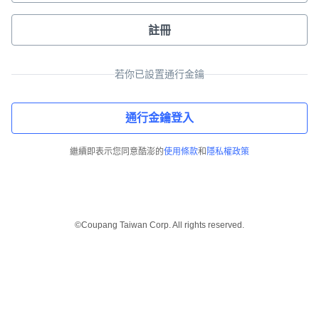
註冊
若你已設置通行金鑰
通行金鑰登入
繼續即表示您同意酷澎的
使用條款
和
隱私權政策
©Coupang Taiwan Corp. All rights reserved.