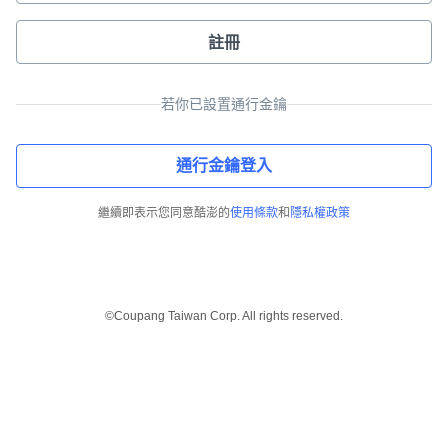
註冊
若你已設置通行金鑰
通行金鑰登入
繼續即表示您同意酷澎的
使用條款
和
隱私權政策
©Coupang Taiwan Corp. All rights reserved.