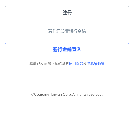
註冊
若你已設置通行金鑰
通行金鑰登入
繼續即表示您同意酷澎的
使用條款
和
隱私權政策
©Coupang Taiwan Corp. All rights reserved.