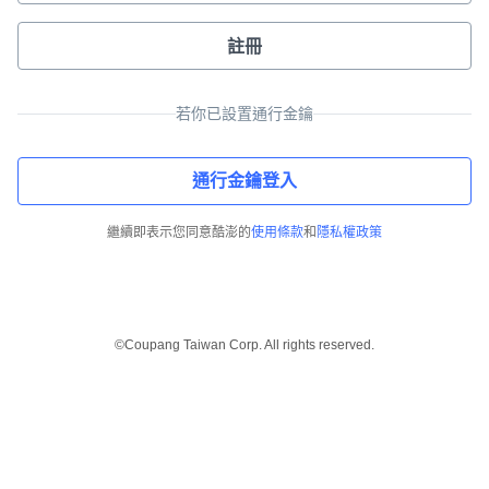
註冊
若你已設置通行金鑰
通行金鑰登入
繼續即表示您同意酷澎的
使用條款
和
隱私權政策
©Coupang Taiwan Corp. All rights reserved.