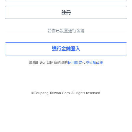
註冊
若你已設置通行金鑰
通行金鑰登入
繼續即表示您同意酷澎的
使用條款
和
隱私權政策
©Coupang Taiwan Corp. All rights reserved.