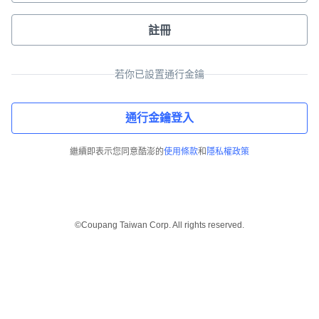
註冊
若你已設置通行金鑰
通行金鑰登入
繼續即表示您同意酷澎的
使用條款
和
隱私權政策
©Coupang Taiwan Corp. All rights reserved.