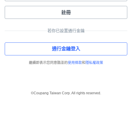
註冊
若你已設置通行金鑰
通行金鑰登入
繼續即表示您同意酷澎的
使用條款
和
隱私權政策
©Coupang Taiwan Corp. All rights reserved.