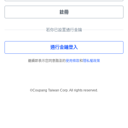
註冊
若你已設置通行金鑰
通行金鑰登入
繼續即表示您同意酷澎的
使用條款
和
隱私權政策
©Coupang Taiwan Corp. All rights reserved.