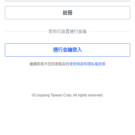
註冊
若你已設置通行金鑰
通行金鑰登入
繼續即表示您同意酷澎的
使用條款
和
隱私權政策
©Coupang Taiwan Corp. All rights reserved.