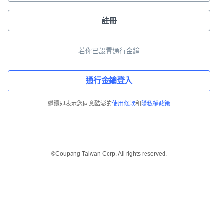
註冊
若你已設置通行金鑰
通行金鑰登入
繼續即表示您同意酷澎的
使用條款
和
隱私權政策
©Coupang Taiwan Corp. All rights reserved.