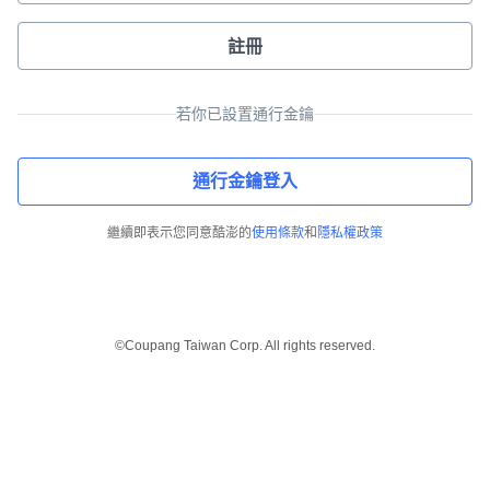
註冊
若你已設置通行金鑰
通行金鑰登入
繼續即表示您同意酷澎的
使用條款
和
隱私權政策
©Coupang Taiwan Corp. All rights reserved.