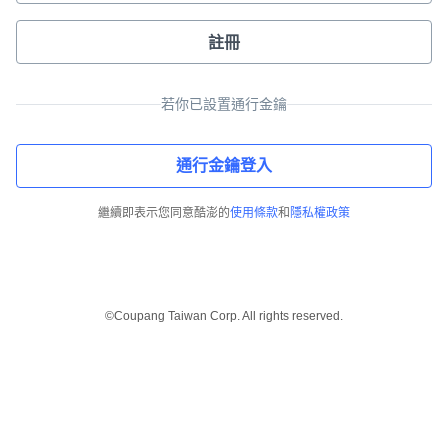
註冊
若你已設置通行金鑰
通行金鑰登入
繼續即表示您同意酷澎的
使用條款
和
隱私權政策
©Coupang Taiwan Corp. All rights reserved.