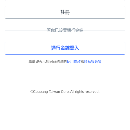
註冊
若你已設置通行金鑰
通行金鑰登入
繼續即表示您同意酷澎的
使用條款
和
隱私權政策
©Coupang Taiwan Corp. All rights reserved.