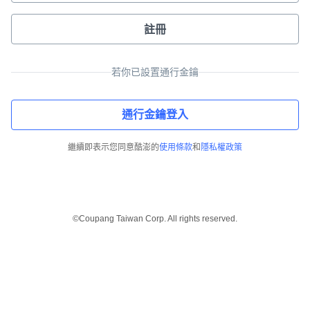
註冊
若你已設置通行金鑰
通行金鑰登入
繼續即表示您同意酷澎的
使用條款
和
隱私權政策
©Coupang Taiwan Corp. All rights reserved.