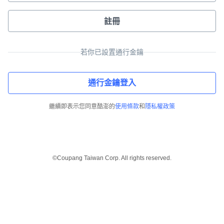
註冊
若你已設置通行金鑰
通行金鑰登入
繼續即表示您同意酷澎的
使用條款
和
隱私權政策
©Coupang Taiwan Corp. All rights reserved.