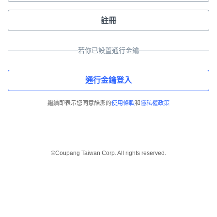
註冊
若你已設置通行金鑰
通行金鑰登入
繼續即表示您同意酷澎的
使用條款
和
隱私權政策
©Coupang Taiwan Corp. All rights reserved.